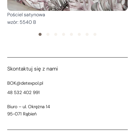
Pościel satynowa
P
wzór: 5540 B
w
Skontaktuj się z nami
BOK@detexpol.pl
48 532 402 991
Biuro – ul. Okrężna 14
95-071 Rąbień