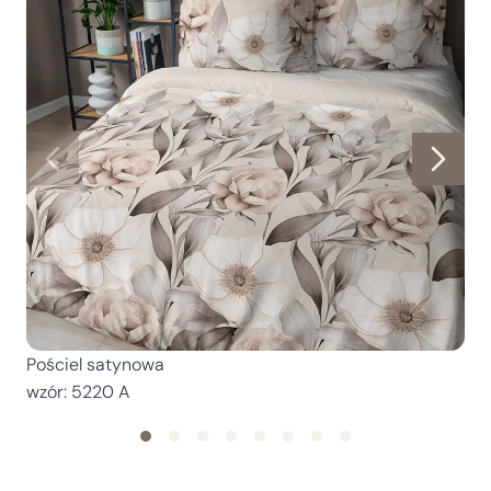
Pościel satynowa
P
wzór: 5220 A
w