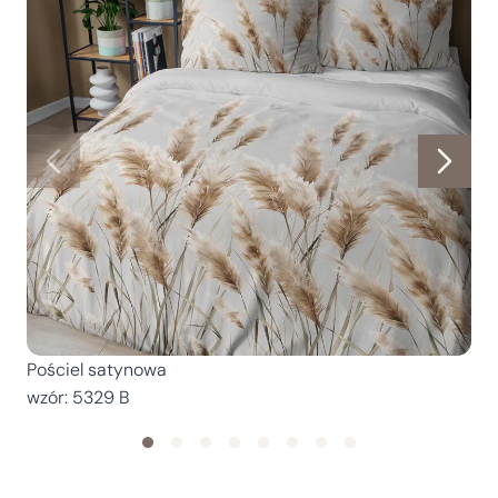
Pościel satynowa
P
wzór: 5329 B
w