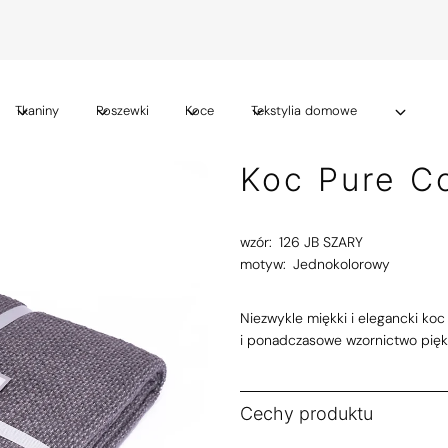
Tkaniny
Poszewki
Koce
Tekstylia domowe
Koc Pure Co
wzór:
126 JB SZARY
motyw:
Jednokolorowy
Niezwykle miękki i elegancki ko
i ponadczasowe wzornictwo pięk
Cechy produktu