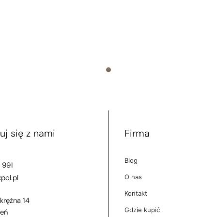
uj się z nami
Firma
Blog
 991
ol.pl
O nas
Kontakt
Okrężna 14
Gdzie kupić
ień